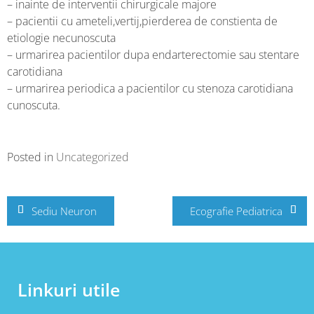
– inainte de interventii chirurgicale majore
– pacientii cu ameteli,vertij,pierderea de constienta de
etiologie necunoscuta
– urmarirea pacientilor dupa endarterectomie sau stentare
carotidiana
– urmarirea periodica a pacientilor cu stenoza carotidiana
cunoscuta.
Posted in
Uncategorized
Post
Sediu Neuron
Ecografie Pediatrica
navigation
Linkuri utile