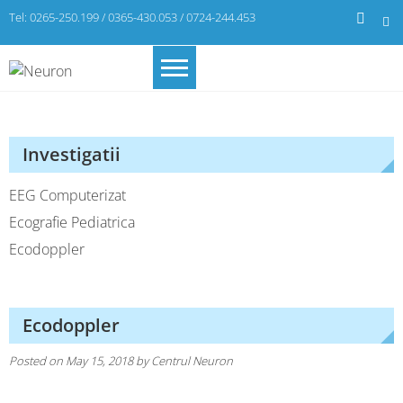
Skip
Tel: 0265-250.199 / 0365-430.053 / 0724-244.453
to
content
Neuron
Investigatii
EEG Computerizat
Ecografie Pediatrica
Ecodoppler
Ecodoppler
Posted on
May 15, 2018
by
Centrul Neuron