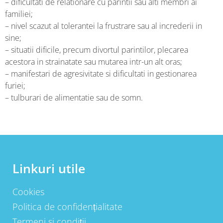
– dificultati de relationare cu parintii sau alti membri ai
familiei;
– nivel scazut al tolerantei la frustrare sau al increderii in
sine;
– situatii dificile, precum divortul parintilor, plecarea
acestora in strainatate sau mutarea intr-un alt oras;
– manifestari de agresivitate si dificultati in gestionarea
furiei;
– tulburari de alimentatie sau de somn.
Linkuri utile
Cookies
Politica de confidențialitate
Termeni si condiții