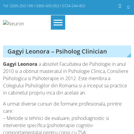
Skip
Tel: 0265-250.199 / 0365-430.053 / 0724-244.453
to
content
Neuron
Gagyi Leonora – Psiholog Clinician
Gagyi Leonora
a absolvit Facultatea de Psihologie in anul
2010 si a obtinut masteratul in Psihologie Clinica, Consiliere
Psihologica si Psihoterapie in 2012. Este membra a
Colegiului Psihologilor din Romania si a inceput sa practice
in cabinetul propriu inca din acelasi an.
A urmat diverse cursuri de formare profesionala, printre
care:
– Metode si tehnici de evaluare, psihodiagnostic si
interventie specifica (psihoterapie cognitiv-
comportamentala) pentru copiii cu TSA;